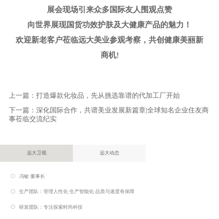
展会现场引来众多国际友人围观点赞
向世界展现国货功效护肤及大健康产品的魅力！
欢迎新老客户莅临远大美业参观考察，共创健康美丽新
商机
!
上一篇：
打造爆款化妆品，先从挑选靠谱的代加工厂开始
下一篇：
深化国际合作，共谱美业发展新篇章|全球知名企业住友商
事莅临交流纪实
远大卫视
远大动态
冯敏·董事长
生产团队：管理人性化·生产智能化·品质与速度有保障
研发团队：专注探索时尚科技