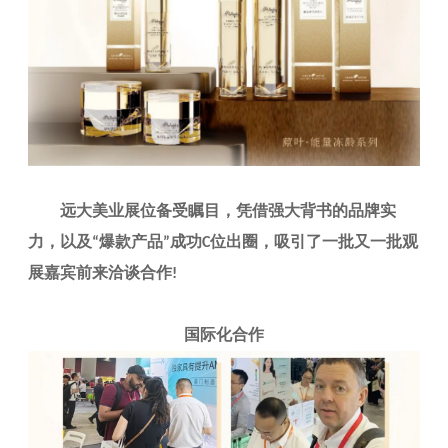
远大美业展位备受瞩目，凭借
强大背书
的品牌实
力，
以及
爆款产品
成功
位出圈，吸引了一批又一批观
“
”
C
展嘉宾前来洽谈合作
!
国际化合作