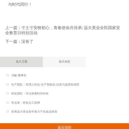
与时代同行！
上一篇：
寸土寸安映初心，青春使命共传承| 远大美业全民国家安
全教育日特别活动
下一篇：没有了
远大卫视
远大动态
冯敏·董事长
生产团队：管理人性化·生产智能化·品质与速度有保障
研发团队：专注探索时尚科技
常志英：研发总工程师
珠海远大美业多年致力于化妆品研发
返回顶部