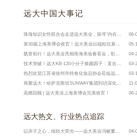
远大中国大事记
珠海知识女性联合会走进远大美业，探寻"内在健康，外在美丽"的奥秘！
06-
第30届上海美博会收官！远大美业以端粒抗衰科技，定义美业新未来
05-
载誉前行！远大美业亮相珠海美妆春茗会，彰显产业标杆力量
04-
技术突破！远大KB-120小分子焕颜因子：直击细胞端粒，重塑护肤新路径
03-
热烈欢迎江苏省徐州市特食化妆品协会莅临远大美业参观交流！
03-
再聚远大！哈萨克斯坦SUNWAY集团到访深化战略合作
11-
高燃回顾 | 远大美业上海美博会完美收官！
06-
远大热文、行业热点追踪
以赤子之心，续轻大荣光——远大美业冯敏董事长与校友共话日化新篇章
04-