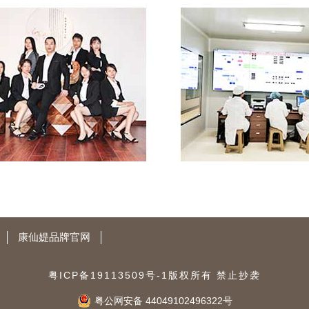
康仙媞品牌官网
粤ICP备19113509号-1
版权所有 禁止抄袭
粤公网安备 44049102496322号