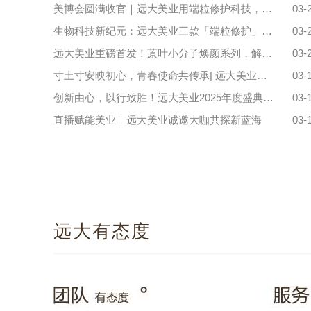
美博会圆满收官｜远大美业用端粒修护科技，守护每一份健康与美丽!
03-
生物科技新纪元：远大美业三款「端粒修护」新品定义未来护肤
03-
远大美业重磅首发！蒝叶小分子焕颜系列，解锁端粒修护新科技
03-
寸土寸安映初心，青春使命共传承| 远大美业全民国家安全教育日特别活动
03-
创新由心，以行致胜！远大美业2025年度盛典暨表彰大会圆满收官！
03-
直播赋能美业｜远大美业诚邀大咖共探新蓝海
03-
远大有态度