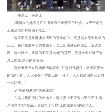
一捧热土一份承诺
“我所在的地区是广东省珠海市金湾区三灶镇，今天带领员
工在远大新科技园下取土。”
这里不仅是粤港澳大湾区的智造前沿，更是远大美业扎根的
沃土。在冯敏董事长的带领下，员工们俯身轻捧泥土，装进器
皿。这一捧土，承载的不仅是自:然的芬芳，更是企业对脚下这
片土地最:深沉的责任感。
冯敏董事长在现场动情地表示:“扛起时代责任，做国家安全
的“践行者”。人人都是守护国土的一分子，人人都是国家安全的
一道防线。”
从"美丽肌肤"到“美丽家国”
在这片我们深耕的土地上，远大美业不仅致力于生产“让客
户满意”的护:肤品，更致力于培育“让国家放心”的远大人。