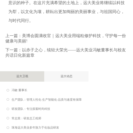
意识的种子。在这片充满希望的土地上，远大美业将继续以科技
为犁，以文化为壤，耕耘出更加绚丽的美丽事业，与祖国同心，
与时代同行。
上一篇：
美博会圆满收官｜远大美业用端粒修护科技，守护每一份
健康与美丽!
下一篇：
以赤子之心，续轻大荣光——远大美业冯敏董事长与校友
共话日化新篇章
远大卫视
远大动态
冯敏·董事长
生产团队：管理人性化·生产智能化·品质与速度有保障
研发团队：专注探索时尚科技
常志英：研发总工程师
珠海远大美业多年致力于化妆品研发