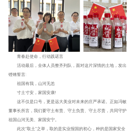
青春赴使命，行动践诺言
活动最后，全体人员整齐列队，面对这片深情的土地，发出
铿锵誓言:
祖国有我，山河无恙
寸土寸安，家国安康!
这不仅是口号，更是远大美业对未来的庄严承诺。正如冯敏
董事长所言，我们要守土有责、守土负责、守土尽责，共同守护
祖国山河无美、家国安宁。
此次“取土”之举，取的是实业报国的初心，种的是国家安全