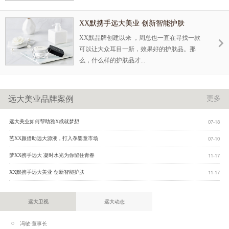
XX默携手远大美业 创新智能护肤
XX默品牌创建以来 ，周总也一直在寻找一款
可以让大众耳目一新，效果好的护肤品。那
么，什么样的护肤品才...
远大美业品牌案例
更多
07-18
远大美业如何帮助雅X成就梦想
07-10
芭XX颜借助远大源液，打入孕婴童市场
11-17
梦XX携手远大 凝时水光为你留住青春
11-17
XX默携手远大美业 创新智能护肤
远大卫视
远大动态
冯敏·董事长