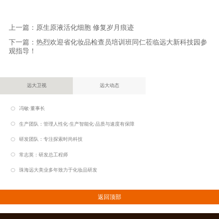
上一篇：
原生原液活化细胞 修复岁月痕迹
下一篇：
热烈欢迎省化妆品检查员培训班同仁莅临远大新科技园参
观指导！
远大卫视
远大动态
冯敏·董事长
生产团队：管理人性化·生产智能化·品质与速度有保障
研发团队：专注探索时尚科技
常志英：研发总工程师
珠海远大美业多年致力于化妆品研发
返回顶部